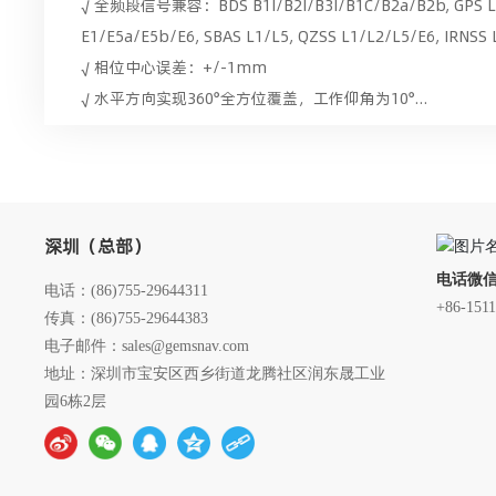
√ 全频段信号兼容：BDS B1I/B2I/B3I/B1C/B2a/B2b, GPS L1/L
E1/E5a/E5b/E6, SBAS L1/L5, QZSS L1/L2/L5/E6, IRNSS 
√ 相位中心误差：+/-1mm
√ 水平方向实现360°全方位覆盖，工作仰角为10°
√ 防水性能：IP67
√ MTBF超 30000 小时
√ 耐高低温、高湿、盐雾
√ 强大的抗干扰性能
GPS北斗GNSS卫星信号转发系统
GPS北斗天线/GNSS天
深圳（总部）
√ 抗多路径技术
电话微
√ 一体化成型的模具设计；
北斗转GPS系统|单北斗系统|北斗GPS变模
屏蔽与隔音
电话：
(86)755-29644311
+86-151
传真：(86)755-29644383
电子邮件：
sales@gemsnav.com
地址：深圳市宝安区西乡街道龙腾社区润东晟工业
园6栋2层