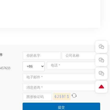
器
射频光纤 RFoF
GPS北斗智能同步多路分配系统
2457633
提交