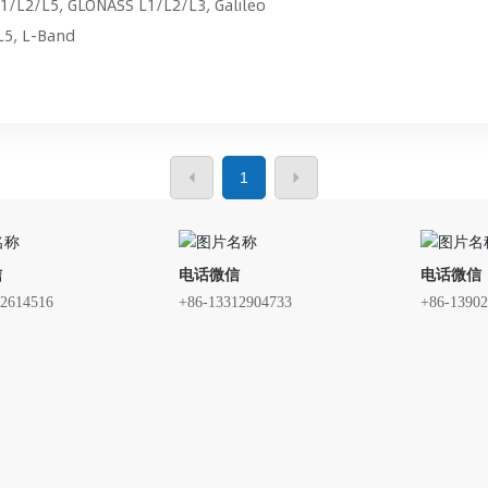
2/L5, GLONASS L1/L2/L3, Galileo
L5, L-Band
1
线
GPS北斗功分器/GNSS功分器
GPS北斗放大器/GNSS放大
信
电话微信
电话微信
卫星时间同步系统
射频微波器件
测试子系统
12614516
+86-13312904733
+86-1390